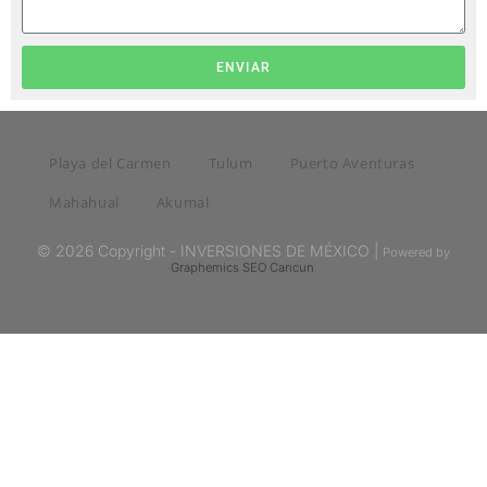
ENVIAR
Playa del Carmen
Tulum
Puerto Aventuras
Mahahual
Akumal
© 2026 Copyright - INVERSIONES DE MÉXICO |
Powered by
Graphemics
SEO Cancun