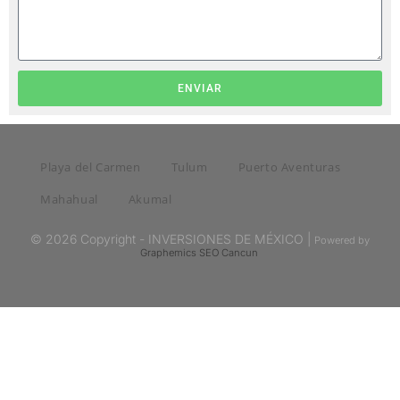
ENVIAR
Playa del Carmen
Tulum
Puerto Aventuras
Mahahual
Akumal
© 2026 Copyright - INVERSIONES DE MÉXICO |
Powered by
Graphemics
SEO Cancun