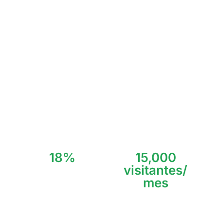
15,000 visitantes mensuales en temporada alta.
Esta pequeña comunidad costera ha experimentado un
crecimiento demográfico controlado del 8% anual,
manteniendo su carácter íntimo y exclusivo que la distingue
de destinos masivos.
Akumal ofrece la experiencia única de ser propietario en una
Reserva Natural protegida, donde las tortugas marinas
anidan directamente frente a las propiedades residenciales,
creando un valor intrínseco imposible de replicar.
18%
15,000
visitantes/
ROI Promedio Anual
mes
Visitantes Anuales