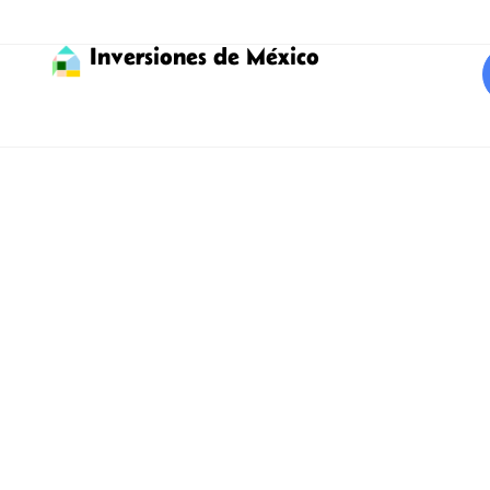
Inversiones de México
Invierte en Akumal con
ayuda especializada
Encuentra las mejores
propiedades en venta para
invertir en Akumal!
Akumal, que significa “lugar de las tortugas” en maya,
alberga una población de aproximadamente 1,500 residentes
permanentes que conviven armoniosamente con más de