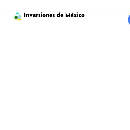
Inversiones de México
Invierte en Tulum con
ayuda especializada
Encuentra las mejores
propiedades en venta para
invertir en Tulum!
Tulum declarado pueblo mágico, con su ambiente bohemio y
pintoresco te da la bienvenida a lo que muchos llaman un
paraíso en la Tierra. Considerada como uno de los principales