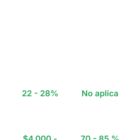
destinos internacionales y con una de las mejores playas, es
visitado por millones de turistas, ganando fama año con año.
La atención que ha recibido Tulum lo ha convertido en el
destino predilecto de artistas, así como de inversionistas que
conocen las oportunidades que éste pequeño pueblo tiene
para ofrecer.
Con retornos de inversión del 8% al 13% anual invierte con
nosotros inteligentemente.
22 - 28%
No aplica
ROI Promedio Anual
Visitantes Anuales
$4,000 -
70 - 85 %