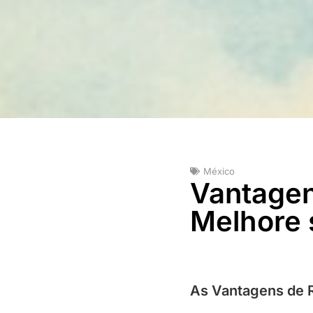
México
Vantagen
Melhore 
As Vantagens de R