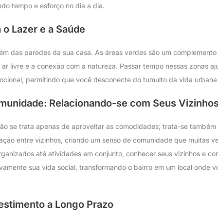
o tempo e esforço no dia a dia.
 o Lazer e a Saúde
 além das paredes da sua casa. As áreas verdes são um complemento
ao ar livre e a conexão com a natureza. Passar tempo nessas zonas aj
ocional, permitindo que você desconecte do tumulto da vida urban
munidade: Relacionando-se com Seus Vizinho
ão se trata apenas de aproveitar as comodidades; trata-se também d
ção entre vizinhos, criando um senso de comunidade que muitas v
rganizados até atividades em conjunto, conhecer seus vizinhos e co
ivamente sua vida social, transformando o bairro em um local onde v
estimento a Longo Prazo