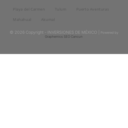
Playa del Carmen
Tulum
Puerto Aventuras
Mahahual
Akumal
© 2026 Copyright - INVERSIONES DE MÉXICO |
Powered by
Graphemics
SEO Cancun