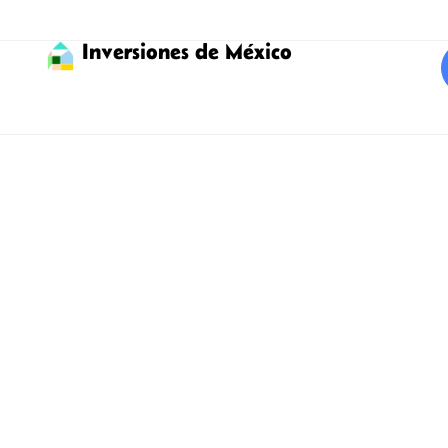
Inversiones de México
Invierte en Puerto
Morelos con ayuda
especializada
Encuentra las mejores
propiedades en venta para
invertir en Puerto Morelos!
Puerto Morelos, con una población de aproximadamente
12,000 habitantes,