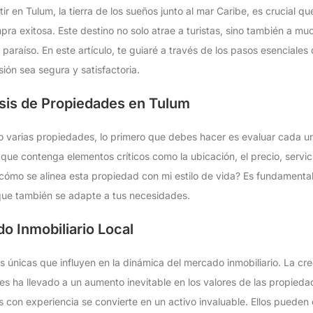
tir en Tulum, la tierra de los sueños junto al mar Caribe, es crucial
pra exitosa. Este destino no solo atrae a turistas, sino también a m
el paraíso. En este artículo, te guiaré a través de los pasos esenciale
ión sea segura y satisfactoria.
isis de Propiedades en Tulum
 varias propiedades, lo primero que debes hacer es evaluar cada un
 que contenga elementos críticos como la ubicación, el precio, servic
¿cómo se alinea esta propiedad con mi estilo de vida? Es fundamenta
 que también se adapte a tus necesidades.
o Inmobiliario Local
s únicas que influyen en la dinámica del mercado inmobiliario. La c
les ha llevado a un aumento inevitable en los valores de las propieda
 con experiencia se convierte en un activo invaluable. Ellos pueden o