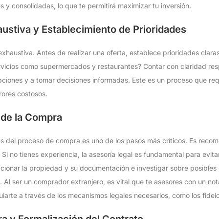
 y consolidadas, lo que te permitirá maximizar tu inversión.
ustiva y Establecimiento de Prioridades
exhaustiva. Antes de realizar una oferta, establece prioridades clara
ervicios como supermercados y restaurantes? Contar con claridad res
opciones y a tomar decisiones informadas. Este es un proceso que re
rores costosos.
 de la Compra
les del proceso de compra es uno de los pasos más críticos. Es rec
i no tienes experiencia, la asesoría legal es fundamental para evit
ccionar la propiedad y su documentación e investigar sobre posible
. Al ser un comprador extranjero, es vital que te asesores con un not
iarte a través de los mecanismos legales necesarios, como los fidei
a y Formalización del Contrato