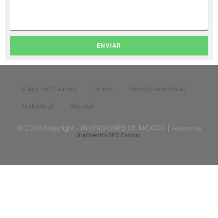
ENVIAR
Playa del Carmen
Tulum
Puerto Aventuras
Mahahual
Akumal
© 2026 Copyright - INVERSIONES DE MÉXICO |
Powered by
Graphemics
SEO Cancun