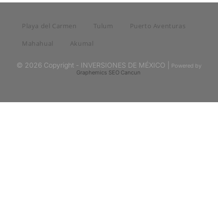
Playa del Carmen
Tulum
Puerto Aventuras
Mahahual
Akumal
© 2026 Copyright - INVERSIONES DE MÉXICO |
Powered by
Graphemics
SEO Cancun