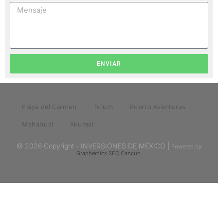
ENVIAR
Playa del Carmen
Tulum
Puerto Aventuras
Mahahual
Akumal
© 2026 Copyright - INVERSIONES DE MÉXICO |
Powered by
Graphemics
SEO Cancun