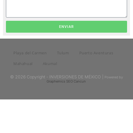
ENVIAR
Playa del Carmen
Tulum
Puerto Aventuras
Mahahual
Akumal
© 2026 Copyright - INVERSIONES DE MÉXICO |
Powered by
Graphemics
SEO Cancun