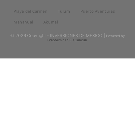
Playa del Carmen
Tulum
Puerto Aventuras
Mahahual
Akumal
© 2026 Copyright - INVERSIONES DE MÉXICO |
Powered by
Graphemics
SEO Cancun