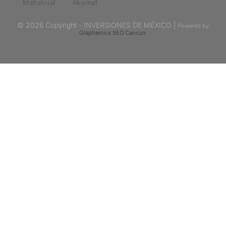
Mahahual
Akumal
© 2026 Copyright - INVERSIONES DE MÉXICO |
Powered by
Graphemics
SEO Cancun