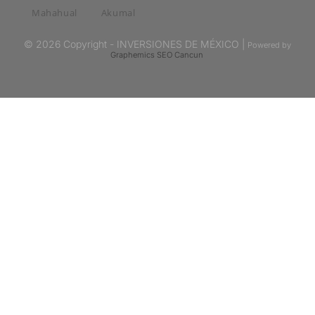
Mahahual
Akumal
© 2026 Copyright - INVERSIONES DE MÉXICO |
Powered by
Graphemics
SEO Cancun