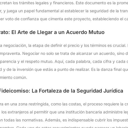
retan los trámites legales y financieros. Este documento es la pro
, y juega un papel fundamental al establecer la seguridad de la tra
 voto de confianza que cimenta este proyecto, estableciendo el cami
ato: El Arte de Llegar a un Acuerdo Mutuo
a negociación, la etapa de definir el precio y los términos es crucial.
ompraventa. Negociar no solo se trata de alcanzar un acuerdo, sino d
parencia y el respeto mutuo. Aquí, cada palabra, cada cifra y cada c
ad y de la inversión que estás a punto de realizar. Es la danza final q
imiento común.
ideicomiso: La Fortaleza de la Seguridad Jurídica
ra en una zona restringida, como las costas, el proceso requiere la c
los extranjeros al permitir que una institución bancaria administre l
 todas las normativas. Además, es indispensable cubrir los impuest
u nombre. Cada uno de estos requerimientos puede parecer un laberin