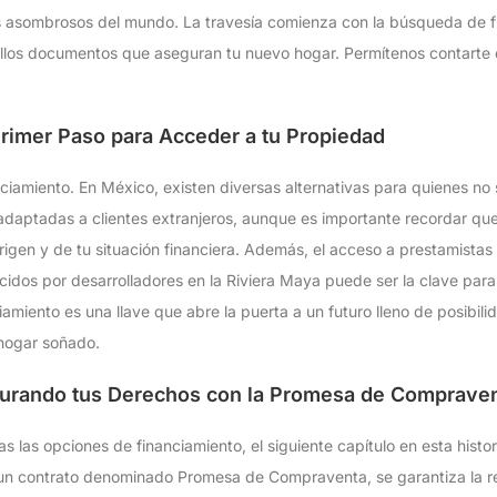
s asombrosos del mundo. La travesía comienza con la búsqueda de 
ellos documentos que aseguran tu nuevo hogar. Permítenos contarte 
Primer Paso para Acceder a tu Propiedad
anciamiento. En México, existen diversas alternativas para quienes no
adaptadas a clientes extranjeros, aunque es importante recordar que
igen y de tu situación financiera. Además, el acceso a prestamistas
ecidos por desarrolladores en la Riviera Maya puede ser la clave par
amiento es una llave que abre la puerta a un futuro lleno de posibili
 hogar soñado.
gurando tus Derechos con la Promesa de Comprave
s las opciones de financiamiento, el siguiente capítulo en esta histo
e un contrato denominado Promesa de Compraventa, se garantiza la r