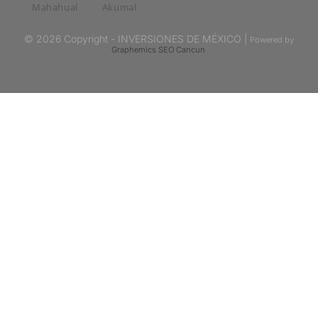
Mahahual
Akumal
© 2026 Copyright - INVERSIONES DE MÉXICO |
Powered by
Graphemics
SEO Cancun