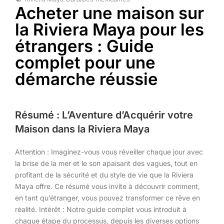
Acheter une maison sur
la Riviera Maya pour les
étrangers : Guide
complet pour une
démarche réussie
Résumé : L’Aventure d’Acquérir votre
Maison dans la Riviera Maya
Attention : Imaginez-vous vous réveiller chaque jour avec
la brise de la mer et le son apaisant des vagues, tout en
profitant de la sécurité et du style de vie que la Riviera
Maya offre. Ce résumé vous invite à découvrir comment,
en tant qu’étranger, vous pouvez transformer ce rêve en
réalité. Intérêt : Notre guide complet vous introduit à
chaque étape du processus, depuis les diverses options