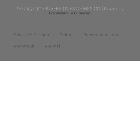
© Copyright - INVERSIONES DE MÉXICO |
Powered by
Graphemics
SEO Cancun
Playa del Carmen
Tulum
Puerto Aventuras
Mahahual
Akumal