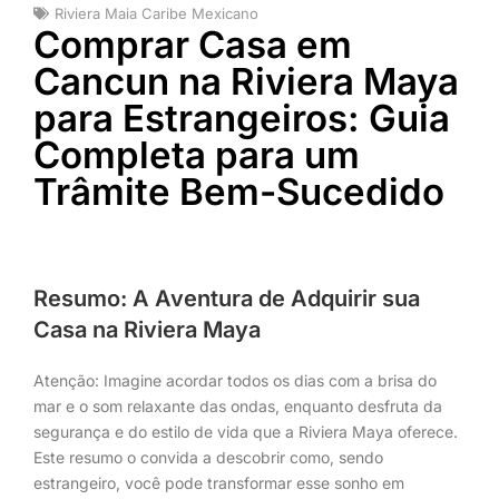
Riviera Maia Caribe Mexicano
Comprar Casa em
Cancun na Riviera Maya
para Estrangeiros: Guia
Completa para um
Trâmite Bem-Sucedido
Resumo: A Aventura de Adquirir sua
Casa na Riviera Maya
Atenção: Imagine acordar todos os dias com a brisa do
mar e o som relaxante das ondas, enquanto desfruta da
segurança e do estilo de vida que a Riviera Maya oferece.
Este resumo o convida a descobrir como, sendo
estrangeiro, você pode transformar esse sonho em