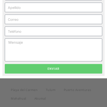
ENVIAR
Playa del Carmen
Tulum
Puerto Aventuras
Mahahual
Akumal