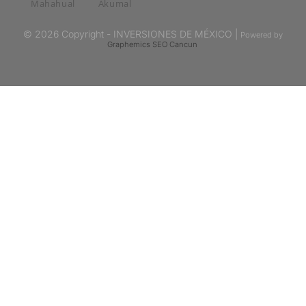
Mahahual
Akumal
© 2026 Copyright - INVERSIONES DE MÉXICO |
Powered by
Graphemics
SEO Cancun