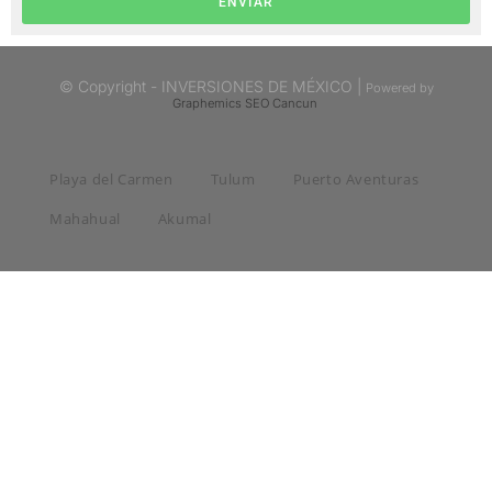
ENVIAR
© Copyright - INVERSIONES DE MÉXICO |
Powered by
Graphemics
SEO Cancun
Playa del Carmen
Tulum
Puerto Aventuras
Mahahual
Akumal