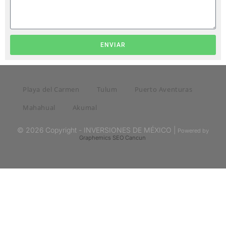
ENVIAR
Playa del Carmen
Tulum
Puerto Aventuras
Mahahual
Akumal
© 2026 Copyright - INVERSIONES DE MÉXICO |
Powered by
Graphemics
SEO Cancun