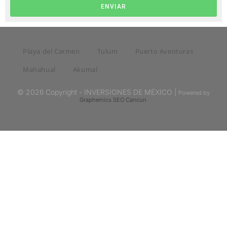
ENVIAR
Playa del Carmen
Tulum
Puerto Aventuras
Mahahual
Akumal
© 2026 Copyright - INVERSIONES DE MÉXICO |
Powered by
Graphemics
SEO Cancun