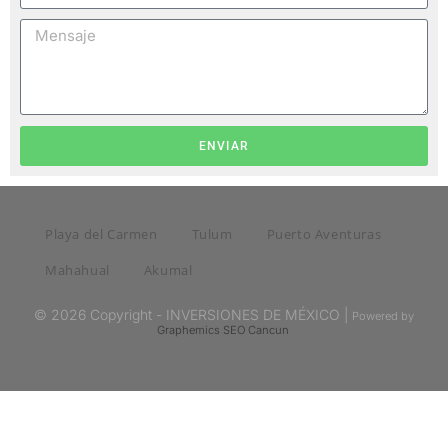
ENVIAR
Playa del Carmen
Tulum
Puerto Aventuras
Mahahual
Akumal
© 2026 Copyright - INVERSIONES DE MÉXICO |
Powered by
Graphemics
SEO Cancun