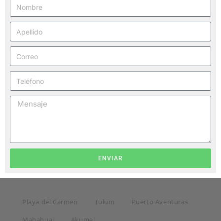
ENVIAR
Playa del Carmen
Tulum
Puerto Aventuras
Mahahual
Akumal