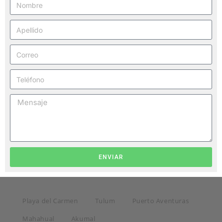
ENVIAR
Playa del Carmen
Tulum
Puerto Aventuras
Mahahual
Akumal