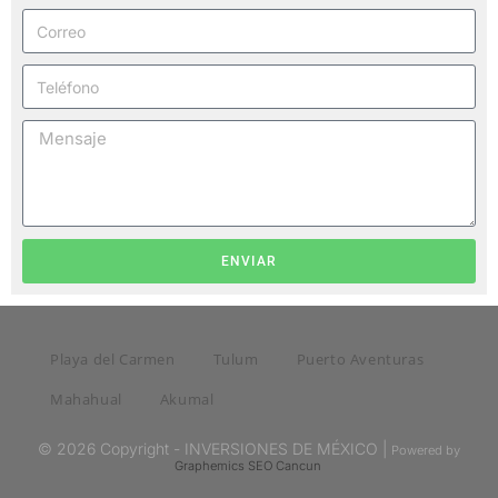
ENVIAR
Playa del Carmen
Tulum
Puerto Aventuras
Mahahual
Akumal
© 2026 Copyright - INVERSIONES DE MÉXICO |
Powered by
Graphemics
SEO Cancun