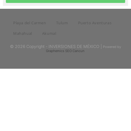
Playa del Carmen
Tulum
Puerto Aventuras
Mahahual
Akumal
© 2026 Copyright - INVERSIONES DE MÉXICO |
Powered by
Graphemics
SEO Cancun