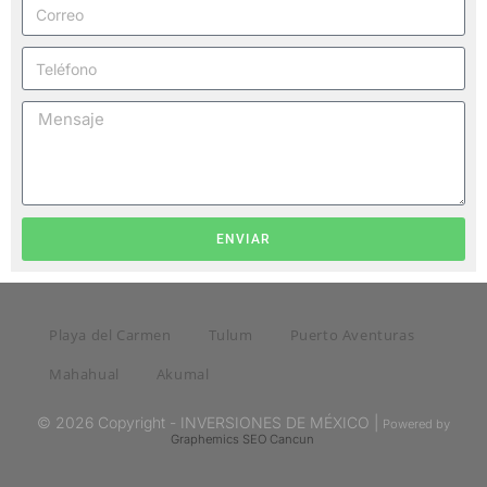
ENVIAR
Playa del Carmen
Tulum
Puerto Aventuras
Mahahual
Akumal
© 2026 Copyright - INVERSIONES DE MÉXICO |
Powered by
Graphemics
SEO Cancun