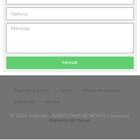
ENVIAR
Playa del Carmen
Tulum
Puerto Aventuras
Mahahual
Akumal
© 2026 Copyright - INVERSIONES DE MÉXICO |
Powered by
Graphemics
SEO Cancun