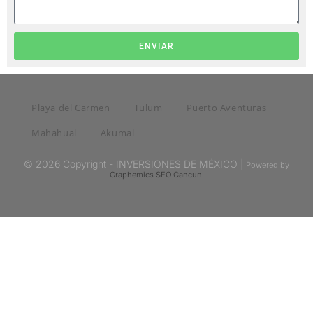
ENVIAR
Playa del Carmen
Tulum
Puerto Aventuras
Mahahual
Akumal
© 2026 Copyright - INVERSIONES DE MÉXICO |
Powered by
Graphemics
SEO Cancun