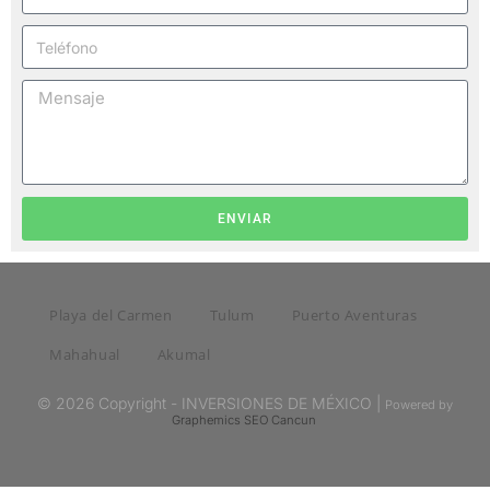
ENVIAR
Playa del Carmen
Tulum
Puerto Aventuras
Mahahual
Akumal
© 2026 Copyright - INVERSIONES DE MÉXICO |
Powered by
Graphemics
SEO Cancun