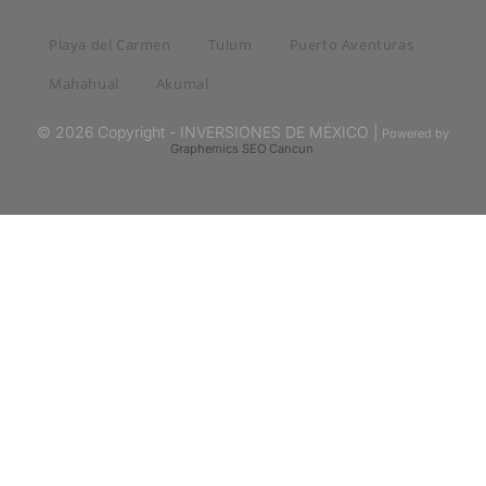
Playa del Carmen
Tulum
Puerto Aventuras
Mahahual
Akumal
© 2026 Copyright - INVERSIONES DE MÉXICO |
Powered by
Graphemics
SEO Cancun