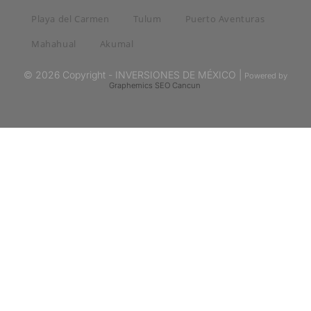
Playa del Carmen
Tulum
Puerto Aventuras
Mahahual
Akumal
© 2026 Copyright - INVERSIONES DE MÉXICO |
Powered by
Graphemics
SEO Cancun