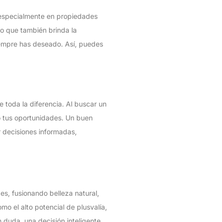
, especialmente en propiedades
no que también brinda la
iempre has deseado. Así, puedes
 toda la diferencia. Al buscar un
o tus oportunidades. Un buen
r decisiones informadas,
s, fusionando belleza natural,
mo el alto potencial de plusvalía,
n duda, una decisión inteligente.