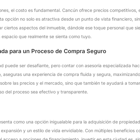
iones, el costo es fundamental. Cancún ofrece precios competitivos
ta opción no solo es atractiva desde un punto de vista financiero, si
ar ciertos aspectos del inmueble, dándole ese toque personal que s
un espacio que realmente se sienta como tuyo.
zada para un Proceso de Compra Seguro
ad puede ser desafiante, pero contar con asesoría especializada hace
to, aseguras una experiencia de compra fluida y segura, maximizand
á sobre las precios y el mercado, sino que también te ayudará a toma
o del proceso sea efectivo y transparente.
enta como una opción inigualable para la adquisición de propiedade
expansión y un estilo de vida envidiable. Con múltiples beneficios co
 el acceso a opciones de financiamiento, invertir en esta ciudad es, si