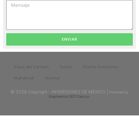
ENVIAR
Playa del Carmen
Tulum
Puerto Aventuras
Mahahual
Akumal
© 2026 Copyright - INVERSIONES DE MÉXICO |
Powered by
Graphemics
SEO Cancun