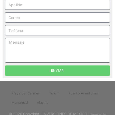
ENVIAR
Playa del Carmen
Tulum
Puerto Aventuras
Mahahual
Akumal
© 2026 Copyright - INVERSIONES DE MÉXICO |
Powered by