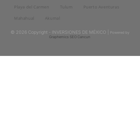
Playa del Carmen
Tulum
Puerto Aventuras
Mahahual
Akumal
© 2026 Copyright - INVERSIONES DE MÉXICO |
Powered by
Graphemics
SEO Cancun