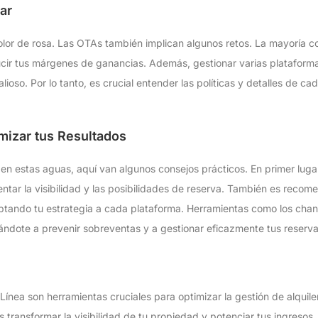
ar
olor de rosa. Las OTAs también implican algunos retos. La mayoría 
cir tus márgenes de ganancias. Además, gestionar varias plataforma
ioso. Por lo tanto, es crucial entender las políticas y detalles de c
mizar tus Resultados
 en estas aguas, aquí van algunos consejos prácticos. En primer lugar
tar la visibilidad y las posibilidades de reserva. También es recome
aptando tu estrategia a cada plataforma. Herramientas como los cha
dándote a prevenir sobreventas y a gestionar eficazmente tus reserva
Línea son herramientas cruciales para optimizar la gestión de alquile
s transformar la visibilidad de tu propiedad y potenciar tus ingres