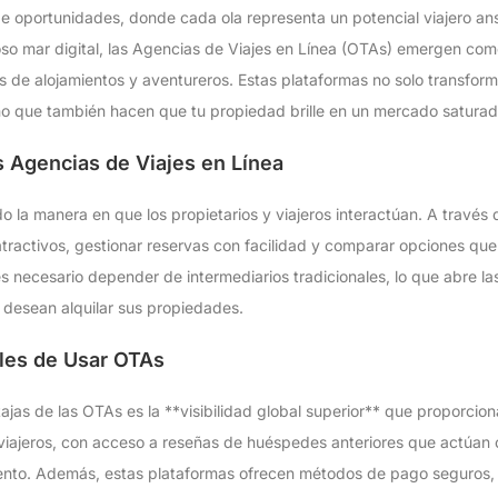
e oportunidades, donde cada ola representa un potencial viajero ans
so mar digital, las Agencias de Viajes en Línea (OTAs) emergen com
os de alojamientos y aventureros. Estas plataformas no solo transfor
ino que también hacen que tu propiedad brille en un mercado saturad
s Agencias de Viajes en Línea
 la manera en que los propietarios y viajeros interactúan. A través d
 atractivos, gestionar reservas con facilidad y comparar opciones 
o es necesario depender de intermediarios tradicionales, lo que abre 
 desean alquilar sus propiedades.
les de Usar OTAs
tajas de las OTAs es la **visibilidad global superior** que proporci
e viajeros, con acceso a reseñas de huéspedes anteriores que actúa
miento. Además, estas plataformas ofrecen métodos de pago seguros,