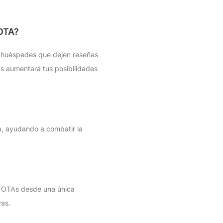
OTA?
tus huéspedes que dejen reseñas
s aumentará tus posibilidades
va, ayudando a combatir la
s OTAs desde una única
vas.