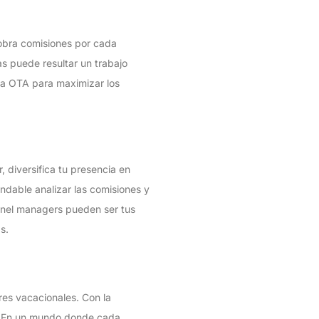
cobra comisiones por cada
s puede resultar un trabajo
ada OTA para maximizar los
, diversifica tu presencia en
ndable analizar las comisiones y
nnel managers pueden ser tus
s.
res vacacionales. Con la
os. En un mundo donde cada