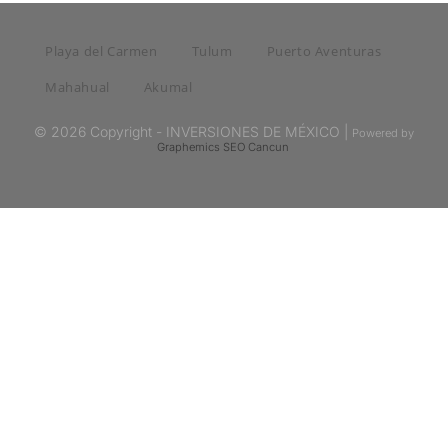
Playa del Carmen
Tulum
Puerto Aventuras
Mahahual
Akumal
© 2026 Copyright - INVERSIONES DE MÉXICO |
Powered by
Graphemics
SEO Cancun