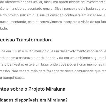
não oferecem apenas um lar, mas uma oportunidade de investiment
ão tenha sido apresentado uma análise financeira detalhada sobre o
de do projeto indicam que sua valorização continuará em ascensão. E
inue aumentando, este desenvolvimento incorpora a visão de um futu
dade.
ecisão Transformadora
una em Tulum é muito mais do que um desenvolvimento imobiliário; é
nectar com a natureza e desfrutar da vida em um ambiente seguro e 
 o bem-estar, este é um lugar onde você poderá criar memórias ine
ssão. Não espere mais para fazer parte desta comunidade que redef
e tranquilidade.
tes sobre o Projeto Miraluna
idades disponíveis em Miraluna?