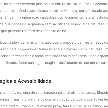
s as manhãs cercado pela beleza natural de Tulum, onde o oceano 
a é a experiência que oferece o projeto Miraluna, um sofisticado c
as também na integração cuidadosa com o ambiente natural. Este de
 que prioriza a segurança sem sacrificar a essência da natureza. 
 que promete redefinir seu conceito de lar.
 lugar onde viver, mas um refúgio que promove o bem-estar. Seus 
nsado para proporcionar tranquilidade e conexão com a natureza.
cinas refrescantes e áreas destinadas ao mindfulness, cada aspec
 equilibrado. Você consegue imaginar desfrutando de um pôr do sol n
égica e Acessibilidade
é, sem dúvida, uma de suas características mais destacadas. Situado
 ruínas maias, o projeto te coloca no coração de tudo o que Tulum t
rante centro urbano ou relaxar na praia, terá tudo ao seu alcance. A