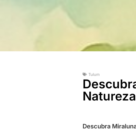
Tulum
Descubra
Naturez
Descubra Miraluna