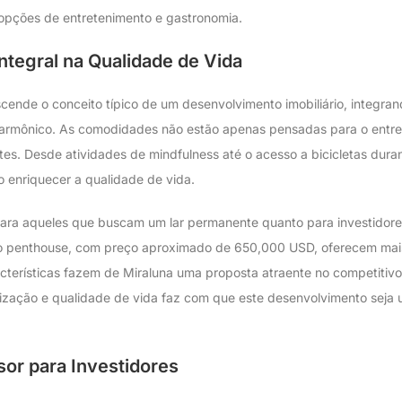
 opções de entretenimento e gastronomia.
tegral na Qualidade de Vida
scende o conceito típico de um desenvolvimento imobiliário, integ
 harmônico. As comodidades não estão apenas pensadas para o ent
tes. Desde atividades de mindfulness até o acesso a bicicletas dura
o enriquecer a qualidade de vida.
o para aqueles que buscam um lar permanente quanto para investidor
ipo penthouse, com preço aproximado de 650,000 USD, oferecem ma
acterísticas fazem de Miraluna uma proposta atraente no competitivo
alização e qualidade de vida faz com que este desenvolvimento seja
or para Investidores