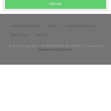
ENVIAR
Playa del Carmen
Tulum
Puerto Aventuras
Mahahual
Akumal
© 2026 Copyright - INVERSIONES DE MÉXICO |
Powered by
Graphemics
SEO Cancun