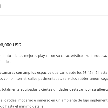
m
96,000 USD
minutos de las mejores playas con su característico azul turquesa
Condos.
recamaras con amplios espacios
que van desde los 93.42 m2 hasta 
os como internet, calles pavimentadas, servicios subterráneos, segu
s totalmente equipadas y
ciertas unidades destacan por su alberc
que lo rodea, moderno e inmerso en un ambiente de lujo implementa
do hasta el mínimo detalle.