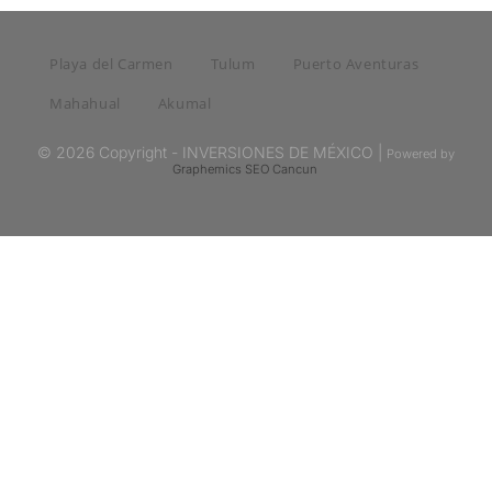
Playa del Carmen
Tulum
Puerto Aventuras
Mahahual
Akumal
© 2026 Copyright - INVERSIONES DE MÉXICO |
Powered by
Graphemics
SEO Cancun