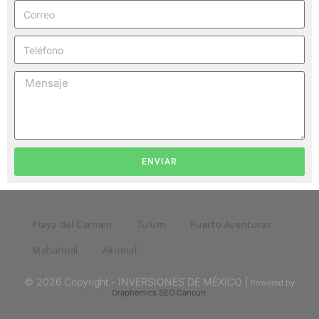
ENVIAR
Playa del Carmen
Tulum
Puerto Aventuras
Mahahual
Akumal
© 2026 Copyright - INVERSIONES DE MÉXICO |
Powered by
Graphemics
SEO Cancun