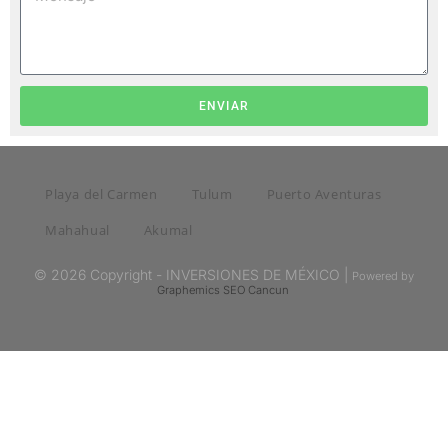
ENVIAR
Playa del Carmen
Tulum
Puerto Aventuras
Mahahual
Akumal
© 2026 Copyright - INVERSIONES DE MÉXICO |
Powered by
Graphemics
SEO Cancun