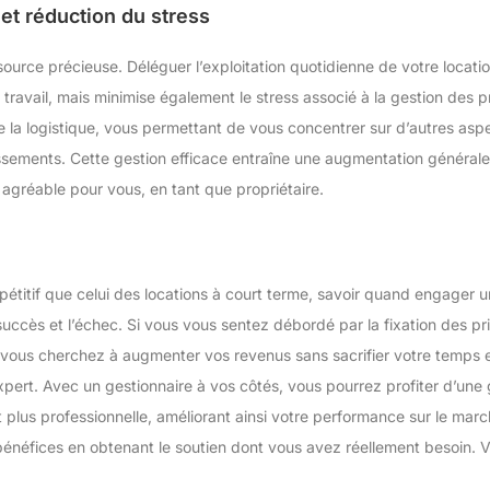
t réduction du stress
source précieuse. Déléguer l’exploitation quotidienne de votre locati
travail, mais minimise également le stress associé à la gestion des p
 la logistique, vous permettant de vous concentrer sur d’autres aspec
issements. Cette gestion efficace entraîne une augmentation générale 
gréable pour vous, en tant que propriétaire.
titif que celui des locations à court terme, savoir quand engager u
e succès et l’échec. Si vous vous sentez débordé par la fixation des pr
si vous cherchez à augmenter vos revenus sans sacrifier votre temps et 
xpert. Avec un gestionnaire à vos côtés, vous pourrez profiter d’une 
lus professionnelle, améliorant ainsi votre performance sur le mar
énéfices en obtenant le soutien dont vous avez réellement besoin. Vot