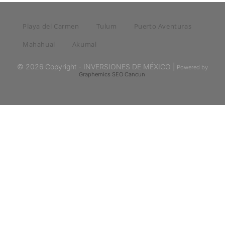
Playa del Carmen
Tulum
Puerto Aventuras
Mahahual
Akumal
© 2026 Copyright - INVERSIONES DE MÉXICO |
Powered by
Graphemics
SEO Cancun