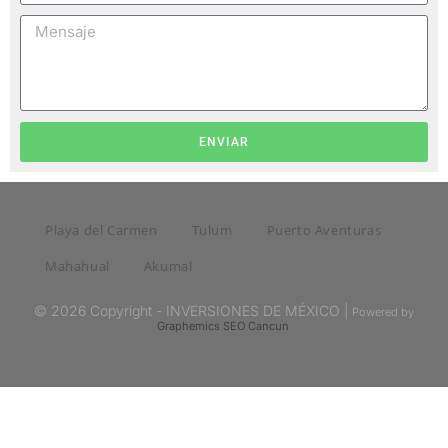
ENVIAR
Playa del Carmen
Tulum
Puerto Aventuras
Mahahual
Akumal
© 2026 Copyright - INVERSIONES DE MÉXICO |
Powered by
Graphemics
SEO Cancun