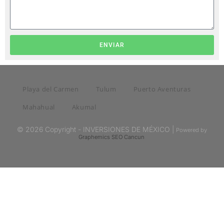
ENVIAR
Playa del Carmen
Tulum
Puerto Aventuras
Mahahual
Akumal
© 2026 Copyright - INVERSIONES DE MÉXICO |
Powered by
Graphemics
SEO Cancun