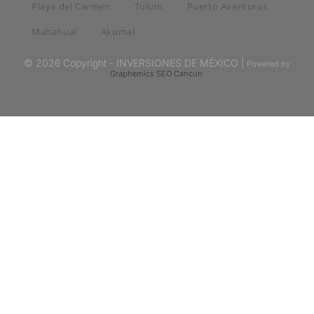
Playa del Carmen
Tulum
Puerto Aventuras
Mahahual
Akumal
© 2026 Copyright - INVERSIONES DE MÉXICO |
Powered by
Graphemics
SEO Cancun