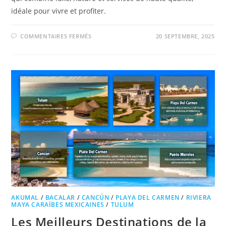
idéale pour vivre et profiter.
COMMENTAIRES FERMÉS
20 SEPTEMBRE, 2025
AKUMAL
/
BACALAR
/
CANCÚN
/
PLAYA DEL CARMEN
/
RIVIERA
MAYA CARAÏBES MEXICAINES
/
TULUM
Les Meilleurs Destinations de la