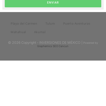
ENVIAR
Playa del Carmen
Tulum
Puerto Aventuras
Mahahual
Akumal
© 2026 Copyright - INVERSIONES DE MÉXICO |
Powered by
Graphemics
SEO Cancun